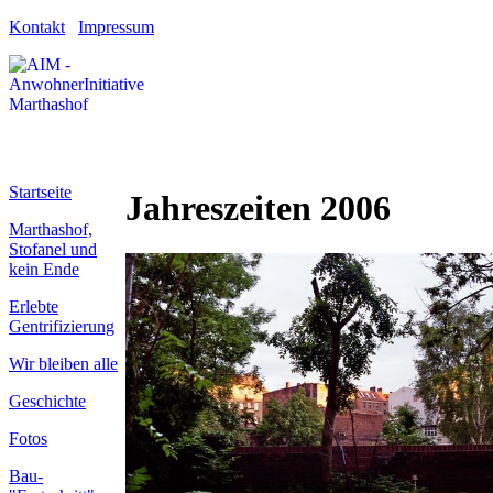
Kontakt
Impressum
Startseite
Jahreszeiten 2006
Marthashof,
Stofanel und
kein Ende
Erlebte
Gentrifizierung
Wir bleiben alle
Geschichte
Fotos
Bau-