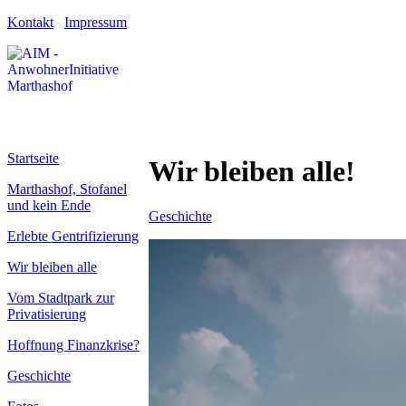
Kontakt
Impressum
Startseite
Wir bleiben alle!
Marthashof, Stofanel
und kein Ende
Geschichte
Erlebte Gentrifizierung
Wir bleiben alle
Vom Stadtpark zur
Privatisierung
Hoffnung Finanzkrise?
Geschichte